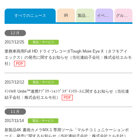
すべてのニュース
IR
製品・サービス
イベント
グループ
12月
2017/12/25
製品・サービス
業務車両用Full HD ドライブレコーダTough More Eye X（タフモアイ
エックス）の発売に関するお知らせ（当社連結子会社：株式会社エルモ
社）
PDF
2017/12/12
製品・サービス
ｲﾝﾃﾙ® Unite™連携ｱﾌﾟﾘｹｰｼｮﾝﾌﾟﾗｸﾞｲﾝﾘﾘｰｽに関するお知らせ（当社連
結子会社：株式会社エルモ社）
PDF
11月
2017/11/14
製品・サービス
新製品4K 書画カメラMX-1 専用ツール「マルチコミュニケーションボ
ード」発売に関するお知らせ（当社連結子会社：株式会社エルモ社）