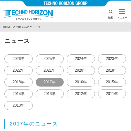
検索
メニュー
>
HOME
2017年のニュース
企業情報
ニュース
製品とサービス
ニュース
2026年
2025年
2024年
2023年
投資家情報
2022年
2021年
2020年
2019年
CSR
2018年
2017年
2016年
2015年
2014年
2013年
2012年
2011年
採用情報
2010年
お問い合わせ
プライバシーポリシー
2017年のニュース