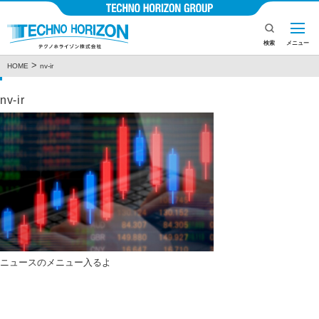
検索
メニュー
>
ニュース
HOME
nv-ir
企業情報
nv-ir
製品とサービス
ニュース
投資家情報
CSR
採用情報
ニュースのメニュー入るよ
お問い合わせ
プライバシーポリシー