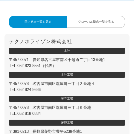
国内拠点一覧を見る
グローバル拠点一覧を見る
テクノホライゾン株式会社
本
社
〒457-0071 愛知県名古屋市南区千竈通二丁目13番地1
TEL.052-823-8551（代表）
本
社
工
場
〒457-0078 名古屋市南区塩屋町一丁目３番地４
TEL.052-824-8686
笠
寺
工
場
〒457-0078 名古屋市南区塩屋町三丁目９番地
TEL.052-819-0884
茅
野
工
場
〒391-0213 長野県茅野市豊平5239番地1