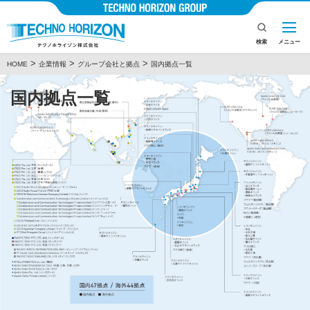
検索
メニュー
>
>
>
HOME
企業情報
グループ会社と拠点
国内拠点一覧
企業情報
国内拠点一覧
製品とサービス
ニュース
投資家情報
CSR
採用情報
お問い合わせ
プライバシーポリシー