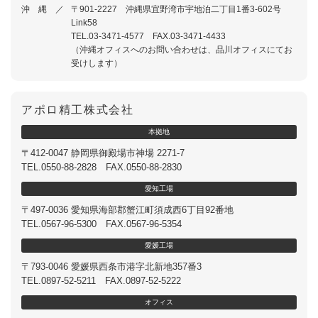
沖 縄 ／
〒901-2227 沖縄県宜野湾市宇地泊二丁目1番3-602号
Link58
TEL.03-3471-4577 FAX.03-3471-4433
（沖縄オフィスへのお問い合わせは、品川オフィスにてお
受けします）
アポロ精工株式会社
本
拠
地
〒412-0047 静岡県御殿場市神場 2271-7
TEL.0550-88-2828 FAX.0550-88-2830
愛
知
工
場
〒497-0036 愛知県海部郡蟹江町須成西6丁目92番地
TEL.0567-96-5300 FAX.0567-96-5354
愛
媛
工
場
〒793-0046 愛媛県西条市港字北新地357番3
TEL.0897-52-5211 FAX.0897-52-5222
オ
フ
ィ
ス