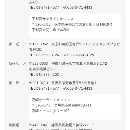
歩4分）
TEL.03-3471-4577 FAX.03-3471-4433
宇都宮サテライトオフィス
〒320-0811 栃木県宇都宮市大通り四丁目1番18号
宇都宮大同生命ビル8階
青 砥 ／
〒125-0062 東京都葛飾区青戸5–31–2 ライオンズプラザ
青戸101
TEL.03-5650-3124 FAX.03–5650–3125
新横浜 ／
〒222-0033 神奈川県横浜市港北区新横浜3-17-2
友泉新横浜ビル3F
TEL.045-872-4102
長 野 ／
〒391-0213 長野県茅野市豊平5239番地1
TEL.03-3471-4577 FAX.03-3471-4433
高崎サテライトオフィス
〒370-0841 群馬県高崎市栄町16-11
高崎イーストタワー10F
御殿場 ／
〒412-0047 静岡県御殿場市神場2271-7