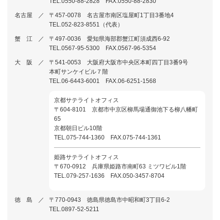
TEL.0550-88-2828 FAX.0550-88-2830
名古屋 ／
〒457-0078 名古屋市南区塩屋町1丁目3番地4
TEL.052-823-8551（代表）
蟹 江 ／
〒497-0036 愛知県海部郡蟹江町須成西6-92
TEL.0567-95-5300 FAX.0567-96-5354
大 阪 ／
〒541-0053 大阪府大阪市中央区本町四丁目3番9号
本町サンケイビル７階
TEL.06-6443-6001 FAX.06-6251-1568
京都サテライトオフィス
〒604-8101 京都市中京区柳馬場通御池下る柳八幡町
65
京都朝日ビル10階
TEL.075-744-1360 FAX.075-744-1361
姫路サテライトオフィス
〒670-0912 兵庫県姫路市南町63 ミツワビル1階
TEL.079-257-1636 FAX.050-3457-8704
徳 島 ／
〒770-0943 徳島県徳島市中昭和町3丁目6-2
TEL.0897-52-5211