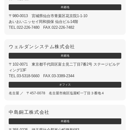
本
拠
地
〒980-0013 宮城県仙台市青葉区花京院1-1-10
あいおいニッセイ同和損保 仙台ビル14階
TEL.022-226-7480 FAX.022-226-7482
ウェルダンシステム株式会社
本
拠
地
〒102-0071 東京都千代田区富士見二丁目7番2号 ステージビルデ
ィング13F
TEL.03-5318-5660 FAX.03-3389-2344
オ
フ
ィ
ス
名古屋 ／
〒457-0078 名古屋市南区塩屋町一丁目３番地４
中島銅工株式会社
本
拠
地
〒355-0225 埼玉県比企郡嵐山町鎌形683