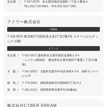
名古屋 ／
〒457-0078 名古屋市南区塩屋町一丁目３番地４
TEL.052-728-6961 FAX.052-824-7300
アドワー株式会社
本
拠
地
〒102-0071 東京都千代田区富士見2丁目7番2号 ステージビルディ
ング 13階
オ
フ
ィ
ス
名古屋 ／
〒457-0071 愛知県名古屋市南区塩屋町1-3-4
〈システム開発部〉 愛知県名古屋市南区千竃通二丁目13番
地1
大 阪 ／
〒541-0053 大阪府大阪市中央区本町4-3-9 本町サンケイ
ビル7F
徳 島 ／
〒770-0943 徳島県徳島市中昭和町3丁目 6-2
長 野 ／
〒391-0213 長野県茅野市豊平5239番地1
株式会社CYBER DREAM