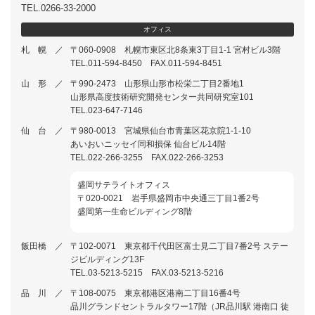
TEL.0266-33-2000
オ
フ
ィ
ス
札 幌 ／
〒060-0908 札幌市東区北8条東3丁目1-1 宮村ビル3階
TEL.011-594-8450 FAX.011-594-8451
山 形 ／
〒990-2473 山形県山形市松栄二丁目2番地1
山形県高度技術研究開発センター共同研究室101
TEL.023-647-7146
仙 台 ／
〒980-0013 宮城県仙台市青葉区花京院1-1-10
あいおいニッセイ同和損保 仙台ビル14階
TEL.022-266-3255 FAX.022-266-3253
盛岡サテライトオフィス
〒020-0021 岩手県盛岡市中央通三丁目1番2号
盛岡第一生命ビルディング8階
飯田橋 ／
〒102-0071 東京都千代田区富士見二丁目7番2号 ステー
ジビルディング13F
TEL.03-5213-5215 FAX.03-5213-5216
品 川 ／
〒108-0075 東京都港区港南二丁目16番4号
品川グランドセントラルタワー17階（JR品川駅 港南口 徒