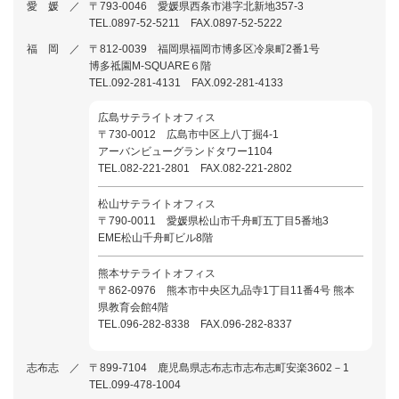
愛 媛 ／
〒793-0046 愛媛県西条市港字北新地357-3
TEL.0897-52-5211 FAX.0897-52-5222
福 岡 ／
〒812-0039 福岡県福岡市博多区冷泉町2番1号
博多祗園M-SQUARE６階
TEL.092-281-4131 FAX.092-281-4133
広島サテライトオフィス
〒730-0012 広島市中区上八丁掘4-1
アーバンビューグランドタワー1104
TEL.082-221-2801 FAX.082-221-2802
松山サテライトオフィス
〒790-0011 愛媛県松山市千舟町五丁目5番地3
EME松山千舟町ビル8階
熊本サテライトオフィス
〒862-0976 熊本市中央区九品寺1丁目11番4号 熊本
県教育会館4階
TEL.096-282-8338 FAX.096-282-8337
志布志 ／
〒899-7104 鹿児島県志布志市志布志町安楽3602－1
TEL.099-478-1004