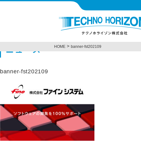
>
HOME
banner-fst202109
ニュース
banner-fst202109