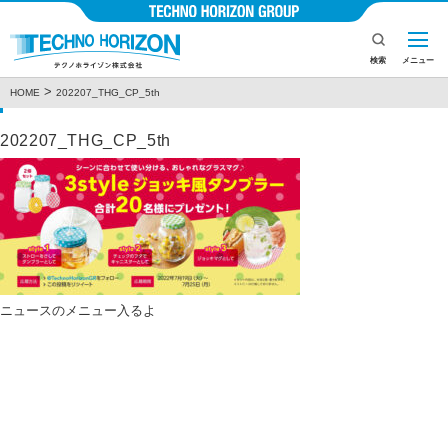
検索
メニュー
>
ニュース
HOME
202207_THG_CP_5th
企業情報
202207_THG_CP_5th
製品とサービス
ニュース
投資家情報
CSR
ニュースのメニュー入るよ
採用情報
お問い合わせ
プライバシーポリシー