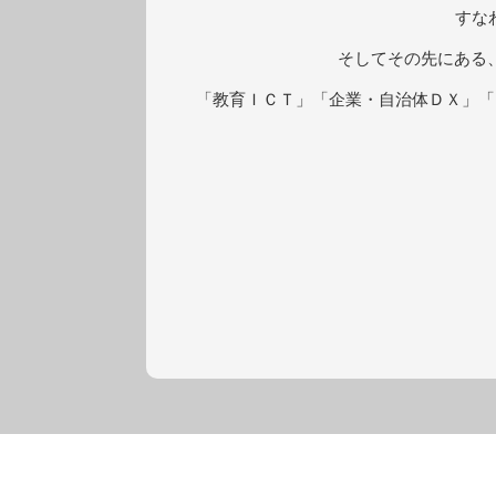
すな
そしてその先にある
「教育ＩＣＴ」「企業・自治体ＤＸ」「