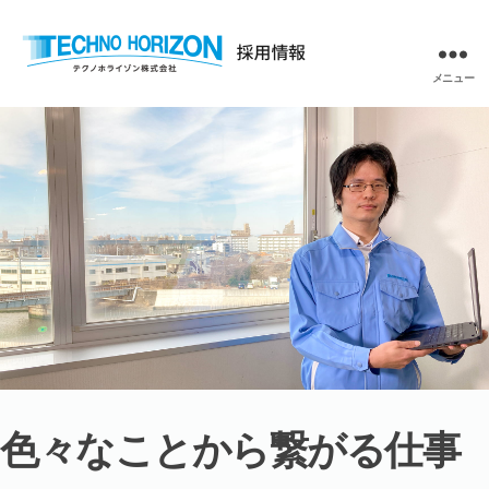
メニュー
テ
ク
ノ
ホ
ラ
イ
ゾ
ン
株
式
会
社
採
用
情
色々なことから繋がる仕事
報